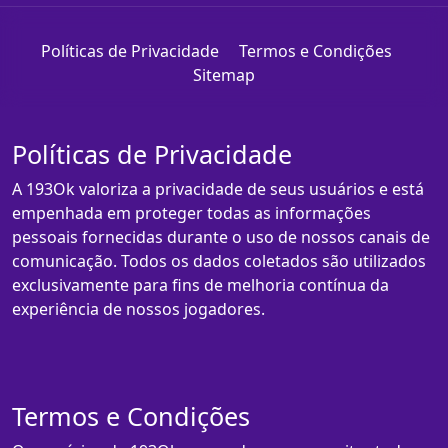
Políticas de Privacidade
Termos e Condições
Sitemap
Políticas de Privacidade
A 193Ok valoriza a privacidade de seus usuários e está
empenhada em proteger todas as informações
pessoais fornecidas durante o uso de nossos canais de
comunicação. Todos os dados coletados são utilizados
exclusivamente para fins de melhoria contínua da
experiência de nossos jogadores.
Termos e Condições