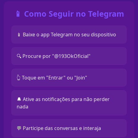
📱 Como Seguir no Telegram
📱 Baixe o app Telegram no seu dispositivo
🔍 Procure por "@193OkOficial"
👆 Toque em "Entrar" ou "Join"
🔔 Ative as notificações para não perder
nada
💬 Participe das conversas e interaja