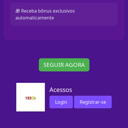
🎁 Receba bônus exclusivos
automaticamente
SEGUIR AGORA
Acessos
Login
Registrar-se