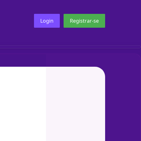
Login
Registrar-se