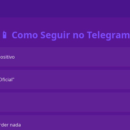
📱 Como Seguir no Telegram
ositivo
ficial"
erder nada