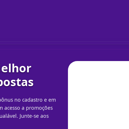
Melhor
postas
bônus no cadastro e em
em acesso a promoções
ualável. Junte-se aos