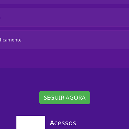
a
aticamente
SEGUIR AGORA
Acessos