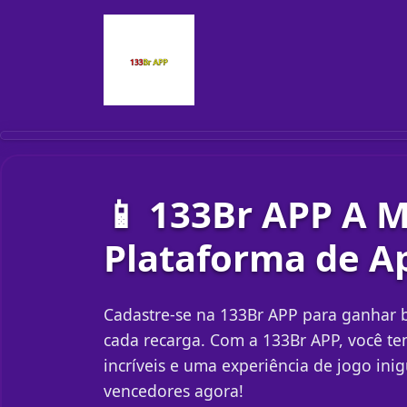
📱 133Br APP A 
Plataforma de A
Cadastre-se na 133Br APP para ganhar 
cada recarga. Com a 133Br APP, você t
incríveis e uma experiência de jogo inig
vencedores agora!