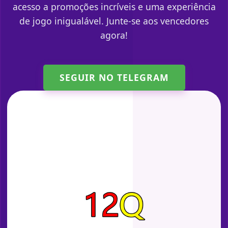
acesso a promoções incríveis e uma experiência
de jogo inigualável. Junte-se aos vencedores
agora!
SEGUIR NO TELEGRAM