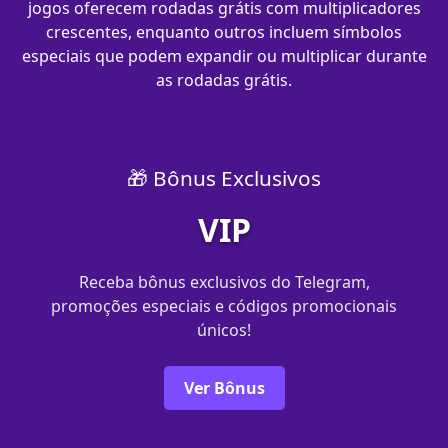
jogos oferecem rodadas grátis com multiplicadores
crescentes, enquanto outros incluem símbolos
especiais que podem expandir ou multiplicar durante
as rodadas grátis.
🎁 Bônus Exclusivos
VIP
Receba bônus exclusivos do Telegram,
promoções especiais e códigos promocionais
únicos!
Ver Bônus