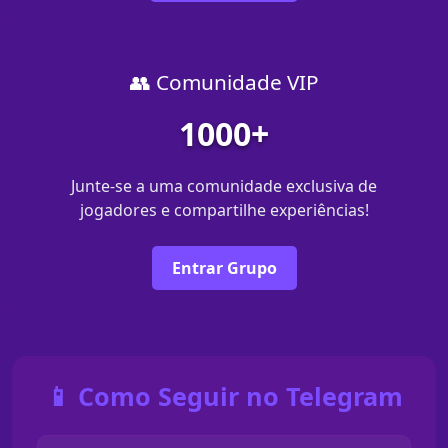
👥 Comunidade VIP
1000+
Junte-se a uma comunidade exclusiva de
jogadores e compartilhe experiências!
Entrar Grupo
📱 Como Seguir no Telegram