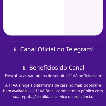
📱 Canal Oficial no Telegram!
📱 Benefícios do Canal
Descubra as vantagens de seguir a 11AA no Telegram
A 11AA é hoje a plataforma de cassino mais popular e
bem avaliada — a 11AA Brasil conquistou o público com
sua reputação sólida e serviço de excelência.